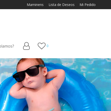
Maminens
Lista de Deseos
Mi Pedido
blamos?
0