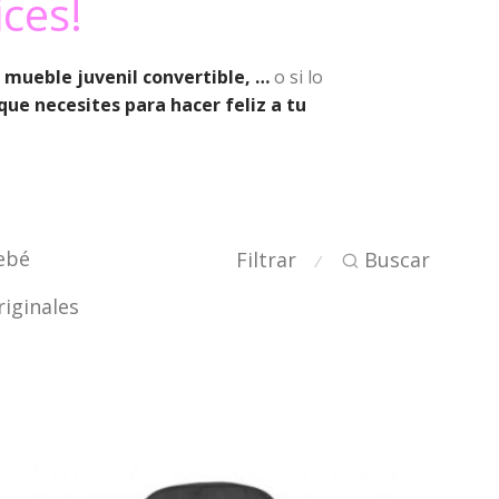
ices!
, mueble juvenil convertible, …
o si lo
que necesites para hacer feliz a tu
ebé
Filtrar
Buscar
⁄
iginales