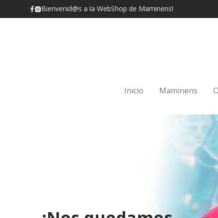
Bienvenid@s a la WebShop de Maminens!
Inicio
Maminens
O
¡Nos quedamos