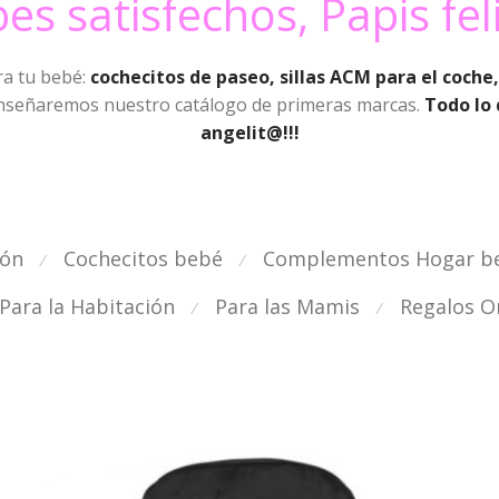
es satisfechos, Papis fel
ra tu bebé:
cochecitos de paseo, sillas ACM para el coche
 enseñaremos nuestro catálogo de primeras marcas.
Todo lo 
angelit@!!!
ión
Cochecitos bebé
Complementos Hogar b
⁄
⁄
Para la Habitación
Para las Mamis
Regalos Or
⁄
⁄