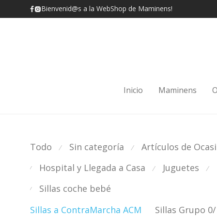
Bienvenid@s a la WebShop de Maminens!
Inicio
Maminens
O
Todo
Sin categoría
Artículos de Ocas
⁄
⁄
Hospital y Llegada a Casa
Juguetes
⁄
⁄
⁄
Sillas coche bebé
⁄
Sillas a ContraMarcha ACM
Sillas Grupo 0/