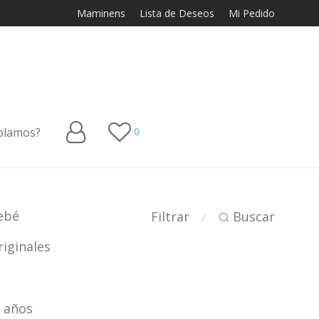
Maminens
Lista de Deseos
Mi Pedido
blamos?
0
ebé
Filtrar
Buscar
⁄
iginales
2 años