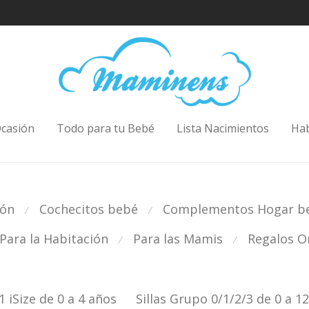
casión
Todo para tu Bebé
Lista Nacimientos
Ha
ión
Cochecitos bebé
Complementos Hogar b
⁄
⁄
Para la Habitación
Para las Mamis
Regalos Or
⁄
⁄
1 iSize de 0 a 4 años
Sillas Grupo 0/1/2/3 de 0 a 1