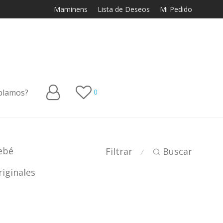
Maminens
Lista de Deseos
Mi Pedido
blamos?
0
ebé
Filtrar
Buscar
⁄
iginales