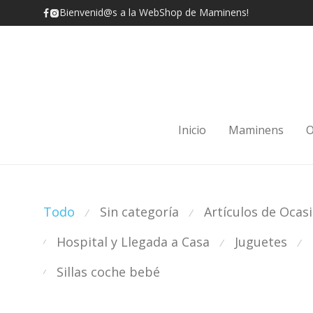
Bienvenid@s a la WebShop de Maminens!
Inicio
Maminens
O
Todo
Sin categoría
Artículos de Ocas
⁄
⁄
Hospital y Llegada a Casa
Juguetes
⁄
⁄
⁄
Sillas coche bebé
⁄