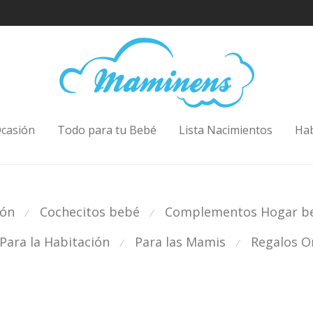
casión
Todo para tu Bebé
Lista Nacimientos
Ha
ión
Cochecitos bebé
Complementos Hogar b
⁄
⁄
Para la Habitación
Para las Mamis
Regalos Or
⁄
⁄