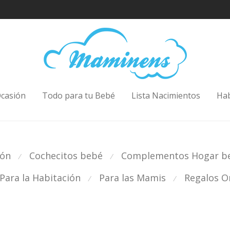
casión
Todo para tu Bebé
Lista Nacimientos
Ha
ión
Cochecitos bebé
Complementos Hogar b
⁄
⁄
Para la Habitación
Para las Mamis
Regalos Or
⁄
⁄