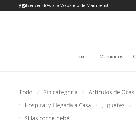
Bienvenid@s a la WebShop de Maminens!
Inicio
Maminens
O
Todo
Sin categoría
Artículos de Ocas
⁄
⁄
Hospital y Llegada a Casa
Juguetes
⁄
⁄
⁄
Sillas coche bebé
⁄