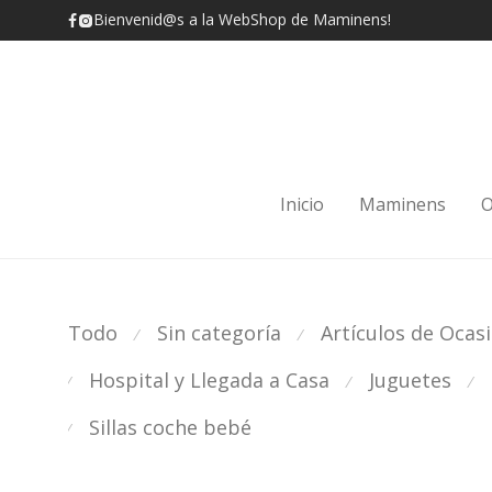
Bienvenid@s a la WebShop de Maminens!
Inicio
Maminens
O
Todo
Sin categoría
Artículos de Ocas
⁄
⁄
Hospital y Llegada a Casa
Juguetes
⁄
⁄
⁄
Sillas coche bebé
⁄