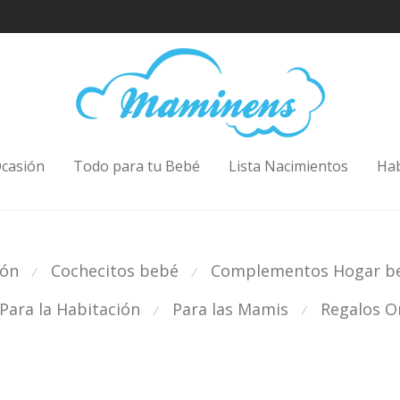
casión
Todo para tu Bebé
Lista Nacimientos
Ha
ión
Cochecitos bebé
Complementos Hogar b
⁄
⁄
Para la Habitación
Para las Mamis
Regalos Or
⁄
⁄