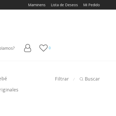
Maminens
Lista de Deseos
Mi Pedido
blamos?
0
ebé
Filtrar
Buscar
⁄
iginales