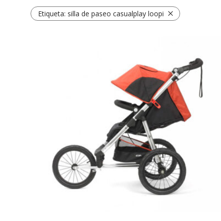
Etiqueta:
silla de paseo casualplay loopi