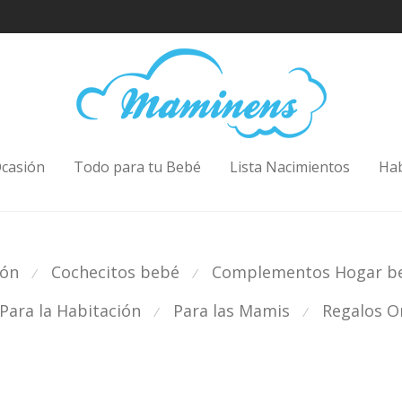
casión
Todo para tu Bebé
Lista Nacimientos
Ha
ión
Cochecitos bebé
Complementos Hogar b
⁄
⁄
Para la Habitación
Para las Mamis
Regalos Or
⁄
⁄