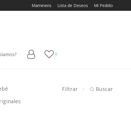
Maminens
Lista de Deseos
Mi Pedido
blamos?
0
ebé
Filtrar
Buscar
⁄
iginales