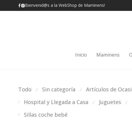
Bienvenid@s a la WebShop de Maminens!
Inicio
Maminens
O
Todo
Sin categoría
Artículos de Ocas
⁄
⁄
Hospital y Llegada a Casa
Juguetes
⁄
⁄
⁄
Sillas coche bebé
⁄