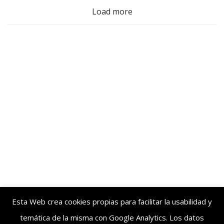
Load more
los
últimos
Esta Web crea cookies propias para facilitar la usabilidad y
temática de la misma con Google Analytics. Los datos