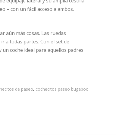
 equipaje lateral y su amplia cestilla
o – con un fácil acceso a ambos.
tar aún más cosas. Las ruedas
r a todas partes. Con el set de
y un coche ideal para aquellos padres
hecitos de paseo
,
cochecitos paseo bugaboo