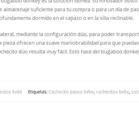
l bugaboo donkey es la solución idónea. Su innovador bolso de
 almacenaje suficiente para tu compra o para un día de pase
ofundamente dormido en el capazo o en la silla reclinable.
lateral, mediante la configuración dúo, para poder transpor
na pieza ofrecen una suave maniobrabilidad para que puedas i
ochecito dúo resulta muy fácil. Esto hace del bugaboo donke
citos bebé
Etiquetas:
Cochecito paseo bebe
,
cochecitos bebe
,
coc