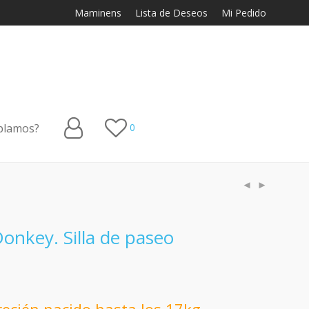
Maminens
Lista de Deseos
Mi Pedido
blamos?
0
nkey. Silla de paseo