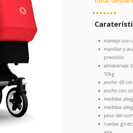
Ideal desde 
Carateríst
manejo con u
manillar y as
precisión
almacenaje: b
10kg
ancho: 60 cm
ancho con sil
medidas pleg
medidas pleg
peso del coch
ruedas girato
aire