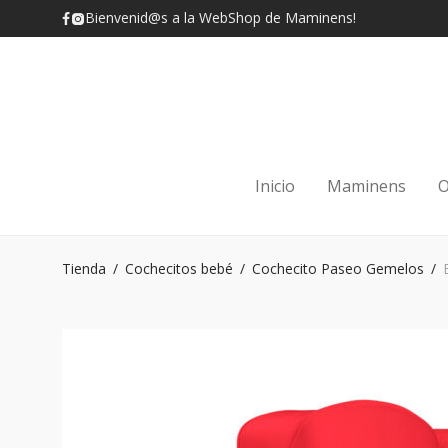
Bienvenid@s a la WebShop de Maminens!
Inicio
Maminens
O
Tienda
/
Cochecitos bebé
/
Cochecito Paseo Gemelos
/