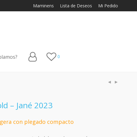
Maminens
Lista de Deseos
Mi Pedido
blamos?
0
ld – Jané 2023
ligera con plegado compacto