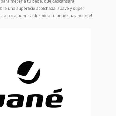
para mecer a tu bebé, que descansará
e una superficie acolchada, suave y súper
ecta para poner a dormir a tu bebé suavemente!