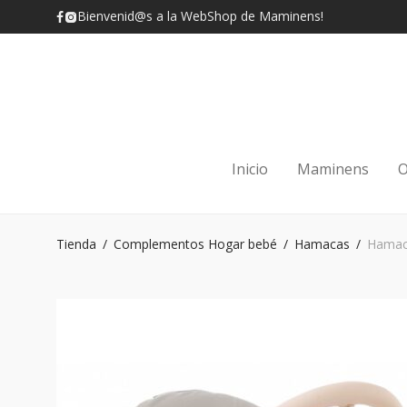
Bienvenid@s a la WebShop de Maminens!
Inicio
Maminens
O
Tienda
/
Complementos Hogar bebé
/
Hamacas
/
Hamaca