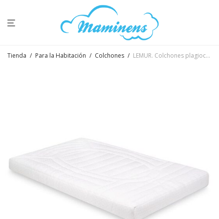
Tienda
/
Para la Habitación
/
Colchones
/
LEMUR. Colchones plagiocefalia kibo